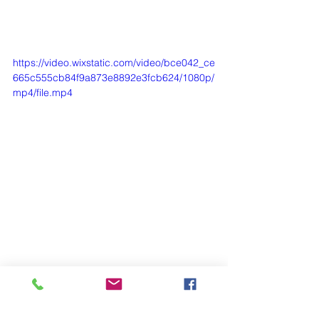
https://video.wixstatic.com/video/bce042_ce
665c555cb84f9a873e8892e3fcb624/1080p/
mp4/file.mp4