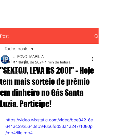
Post
Todos posts
J. POVO- MARÍLIA
Todos posts
11 de jul. de 2024
1 min de leitura
"SEXTOU, LEVA R$ 200!" - Hoje
destaque,
tem mais sorteio de prêmio
em dinheiro no Gás Santa
Luzia. Participe!
https://video.wixstatic.com/video/bce042_6e
641ac2925340eb94656fed33a1a247/1080p
/mp4/file.mp4