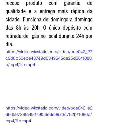
recebe produto com garantia de 
qualidade e a entrega mais rápida da 
cidade. Funciona de domingo a domingo 
das 8h às 20h. O único depósito com 
retirada de  gás no local durante 24h por 
dia.
https://video.wixstatic.com/video/bce042_27
c9d8b50ebe437e9d0349545da25d36/1080
p/mp4/file.mp4
https://video.wixstatic.com/video/bce042_e2
66659728fe49279f56e6e9973c702b/1080p/
mp4/file.mp4