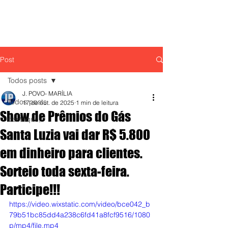
Post
Todos posts
J. POVO- MARÍLIA
Todos posts
17 de out. de 2025
1 min de leitura
Show de Prêmios do Gás
destaque,
Santa Luzia vai dar R$ 5.800
em dinheiro para clientes.
Sorteio toda sexta-feira.
Participe!!!
https://video.wixstatic.com/video/bce042_b
79b51bc85dd4a238c6fd41a8fcf9516/1080
p/mp4/file.mp4