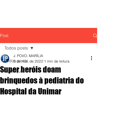
Post
Todos posts
J. POVO- MARÍLIA
Todos posts
5 de mai. de 2022
1 min de leitura
Super heróis doam
destaque,
brinquedos à pediatria do
Hospital da Unimar