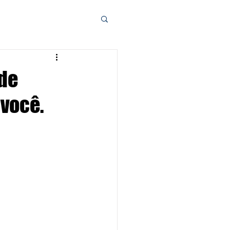
 de
 você.