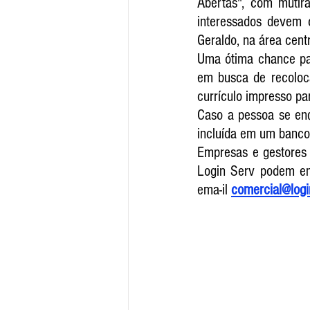
Abertas", com mutir
interessados devem 
Geraldo, na área centr
Uma ótima chance par
em busca de recoloca
currículo impresso par
Caso a pessoa se enq
incluída em um banco 
Empresas e gestores 
Login Serv podem en
ema-il 
comercial@logi