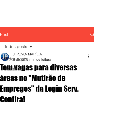
Post
Todos posts
J. POVO- MARÍLIA
Todos posts
6 de jul.
2 min de leitura
Tem vagas para diversas
destaque,
áreas no "Mutirão de
Empregos" da Login Serv.
Confira!