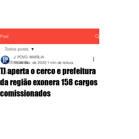
Post
Todos posts
J. POVO- MARÍLIA
Todos posts
18 de dez. de 2020
1 min de leitura
TJ aperta o cerco e prefeitura
destaque,
da região exonera 158 cargos
comissionados