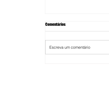
Comentários
Escreva um comentário
Vereadora Fabiana Camarinha
solicita reestruturação para
reforço na saúde pública em
Marília