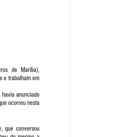
os de Marília), 
s e trabalham em 
 havia anunciado 
que ocorreu nesta 
, que conversou 
ebeu do mesmo a 