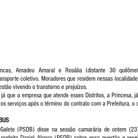
ncas, Amadeu Amaral e Rosália (distante 30 quilômetr
sporte coletivo. Moradores que residem nessas localidade
estão vivendo o transtorno e prejuízos.
á que a empresa que atende esses Distritos, a Princesa, já
os serviços após o término do contrato com a Prefeitura, o 
IBUS
Galete (PSDB) disse na sessão camarária de ontem (23)
prefeito Daniel Alonso (PSDB) sobre essa questão e rec