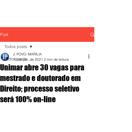
Post
Todos posts
J. POVO- MARÍLIA
Todos posts
13 de jan. de 2021
2 min de leitura
Unimar abre 30 vagas para
destaque,
mestrado e doutorado em
Direito; processo seletivo
será 100% on-line