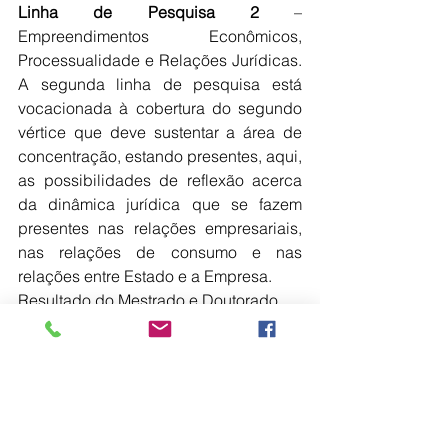
Linha de Pesquisa 2
 – 
Empreendimentos Econômicos, 
Processualidade e Relações Jurídicas. 
A segunda linha de pesquisa está 
vocacionada à cobertura do segundo 
vértice que deve sustentar a área de 
concentração, estando presentes, aqui, 
as possibilidades de reflexão acerca 
da dinâmica jurídica que se fazem 
presentes nas relações empresariais, 
nas relações de consumo e nas 
relações entre Estado e a Empresa.
Resultado do Mestrado e Doutorado
O resultado final do processo seletivo 
está previsto para ser divulgado a 
partir das 18h do dia 05 de março de 
2021, através do nosso portal 
(
ppgd.unimar.br
). O cronograma 
completo da seleção está disponível 