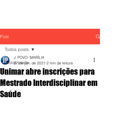
Post
Todos posts
J. POVO- MARÍLIA
Todos posts
27 de jan. de 2021
2 min de leitura
Unimar abre inscrições para
destaque,
Mestrado Interdisciplinar em
Saúde