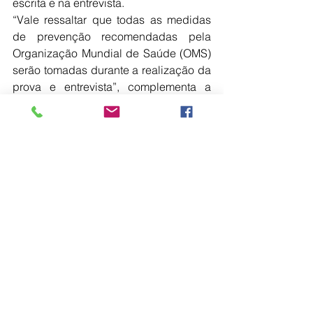
escrita e na entrevista.
“Vale ressaltar que todas as medidas 
de prevenção recomendadas pela 
Organização Mundial de Saúde (OMS) 
serão tomadas durante a realização da 
prova e entrevista”, complementa a 
Coordenadora do Programa de 
Mestrado na Área da Saúde.
As inscrições vão até o dia 19 de 
fevereiro e devem ser efetuadas 
através do site 
www.unimar.br
. O 
Resultado Final do Processo de 
Seleção será publicado no dia 26 de 
fevereiro na Secretaria da Pós-
graduação, no bloco I, e também pelo 
site da Universidade de Marília. Mais 
informações através do telefone (14) 
2105-4199.