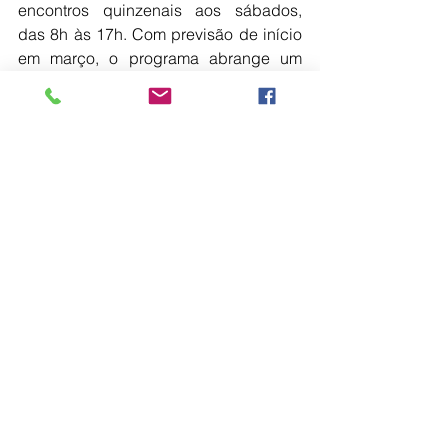
encontros quinzenais aos sábados, 
das 8h às 17h. Com previsão de início 
em março, o programa abrange um 
período de 12 meses, totalizando 
carga horária de 360 horas. O 
investimento será com a primeira 
parcela no valor de R$233,00 e as 
demais de R$466,00. Ex-alunos da 
Unimar possuem desconto especial de 
10%, válido somente até a data do 
vencimento.
Mais informações sobre o curso no site 
https://oficial.unimar.br/pos/ciencia-de-
dados-e-inteligencia-artificial/