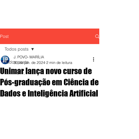
Post
Todos posts
J. POVO- MARÍLIA
Todos posts
30 de jan. de 2024
2 min de leitura
Unimar lança novo curso de
destaque,
Pós-graduação em Ciência de
Dados e Inteligência Artificial