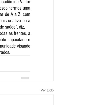
acadêmico Victor 
 escolhermos uma 
ar de A a Z, com 
is criativa ou a 
de saúde”, diz.
as as frentes, a 
nte capacitado e 
munidade visando 
rados.
Ver tudo