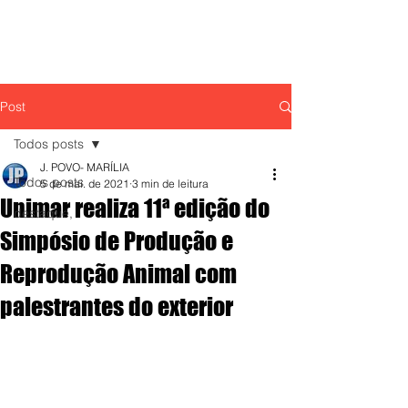
Post
Todos posts
J. POVO- MARÍLIA
Todos posts
5 de mai. de 2021
3 min de leitura
Unimar realiza 11ª edição do
destaque,
Simpósio de Produção e
Reprodução Animal com
palestrantes do exterior