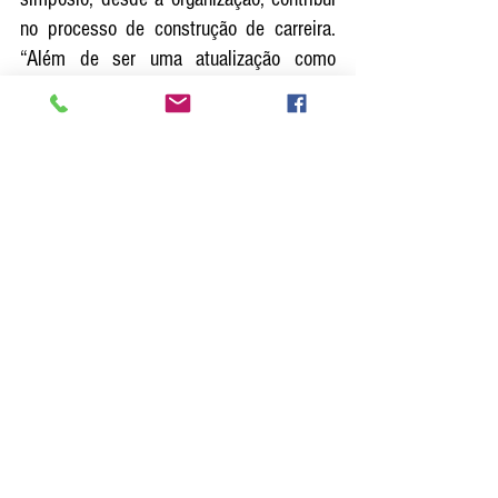
no processo de construção de carreira. 
“Além de ser uma atualização como 
médico veterinário, a gente acaba 
entrando em contato com palestrantes e 
temas, que por ser uma inovação, ainda 
não tivemos contato ou, apenas, lendo as 
pesquisas de revistas científicas. Com 
os palestrantes, temos um aprendizado 
mais aprofundado das metodologias 
utilizadas, que acabam nos auxiliando 
tanto na residência, quanto no mercado 
profissional futuro, porque é um 
diferencial obter este conhecimento mais 
abrangente de determinados assuntos”, 
detalha.
Acadêmicos e profissionais de Medicina 