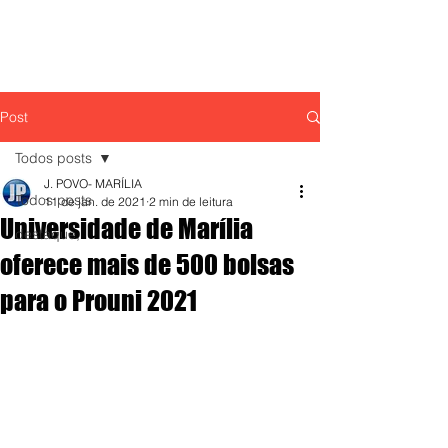
Post
Todos posts
J. POVO- MARÍLIA
Todos posts
11 de jan. de 2021
2 min de leitura
Universidade de Marília
destaque,
oferece mais de 500 bolsas
para o Prouni 2021