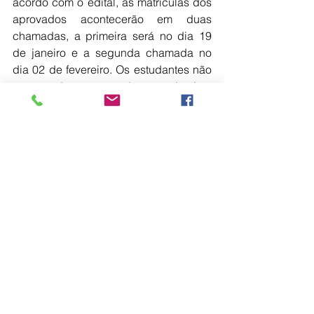
acordo com o edital, as matrículas dos 
aprovados acontecerão em duas 
chamadas, a primeira será no dia 19 
de janeiro e a segunda chamada no 
dia 02 de fevereiro. Os estudantes não 
convocados nas duas primeiras 
chamadas deverão manifestar 
interesse em continuar no processo 
seletivo entre os dias 18 e 19 de 
fevereiro. A lista de espera estará 
disponível para consulta no dia 22 de 
fevereiro.
Mais informações podem ser obtidas 
no Departamento de Apoio ao 
Estudante (DAE) da Unimar localizado 
no Bloco 9 ou pelo telefone (14) 2105-
4165.