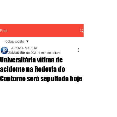
Post
Todos posts
J. POVO- MARÍLIA
Todos posts
22 de abr. de 2021
1 min de leitura
Universitária vítima de
destaque,
acidente na Rodovia do
Contorno será sepultada hoje