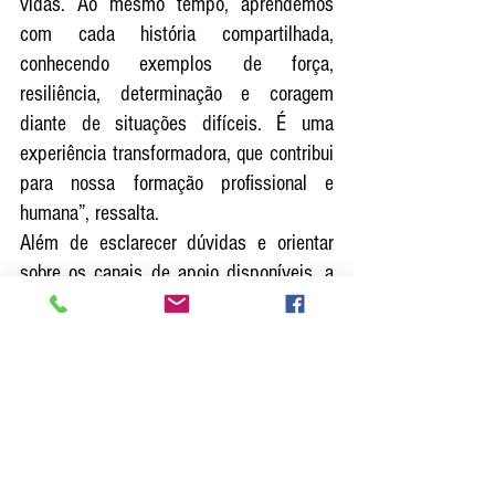
vidas. Ao mesmo tempo, aprendemos 
com cada história compartilhada, 
conhecendo exemplos de força, 
resiliência, determinação e coragem 
diante de situações difíceis. É uma 
experiência transformadora, que contribui 
para nossa formação profissional e 
humana”, ressalta.
Além de esclarecer dúvidas e orientar 
sobre os canais de apoio disponíveis, a 
iniciativa buscou encorajar as mulheres a 
buscarem ajuda sempre que necessário, 
fortalecendo a conscientização sobre os 
mecanismos de proteção existentes e a 
importância do enfrentamento à 
violência.
A ação reforça o compromisso da UPA 