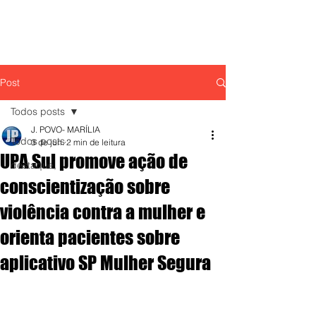
Post
Todos posts
J. POVO- MARÍLIA
Todos posts
3 de jun.
2 min de leitura
UPA Sul promove ação de
destaque,
conscientização sobre
violência contra a mulher e
orienta pacientes sobre
aplicativo SP Mulher Segura