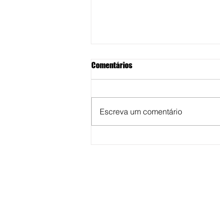
Comentários
Escreva um comentário
Homem é preso após invadir
casa, agredir e estuprar a
moradora, no começo da
madrugada