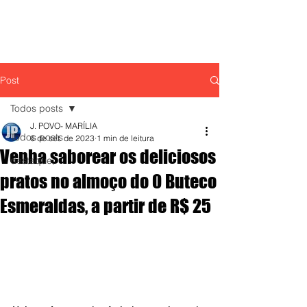
Post
Todos posts
J. POVO- MARÍLIA
Todos posts
6 de set. de 2023
1 min de leitura
Venha saborear os deliciosos
destaque,
pratos no almoço do O Buteco
Esmeraldas, a partir de R$ 25