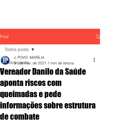
Post
Todos posts
J. POVO- MARÍLIA
Todos posts
31 de mai. de 2021
1 min de leitura
Vereador Danilo da Saúde
destaque,
aponta riscos com
queimadas e pede
informações sobre estrutura
de combate