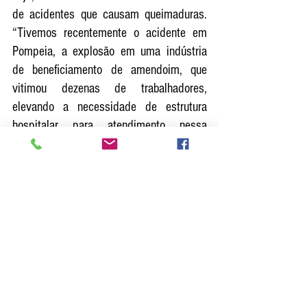
de acidentes que causam queimaduras. 
“Tivemos recentemente o acidente em 
Pompeia, a explosão em uma indústria 
de beneficiamento de amendoim, que 
vitimou dezenas de trabalhadores, 
elevando a necessidade de estrutura 
hospitalar para atendimento nessa 
especialidade. A falta desse serviço 
causa graves transtornos à população, já 
que a transferência das vítimas para 
outras regiões impede o 
acompanhamento por parte de familiares 
e responsáveis, devido aos altos custos 
de deslocamento, permanência fora do 
domicílio e afastamento das atividades 
profissionais. Esperamos que algo de 