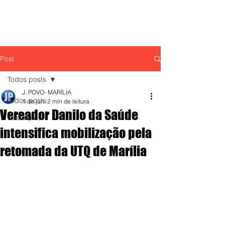
Post
Todos posts
J. POVO- MARÍLIA
Todos posts
1 de jun.
2 min de leitura
Vereador Danilo da Saúde
destaque,
intensifica mobilização pela
retomada da UTQ de Marília