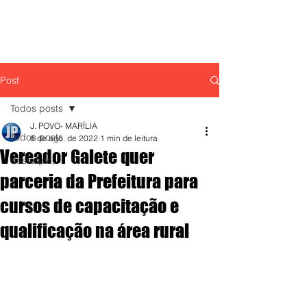
Post
Todos posts
J. POVO- MARÍLIA
Todos posts
8 de ago. de 2022
1 min de leitura
Vereador Galete quer
destaque,
parceria da Prefeitura para
cursos de capacitação e
qualificação na área rural