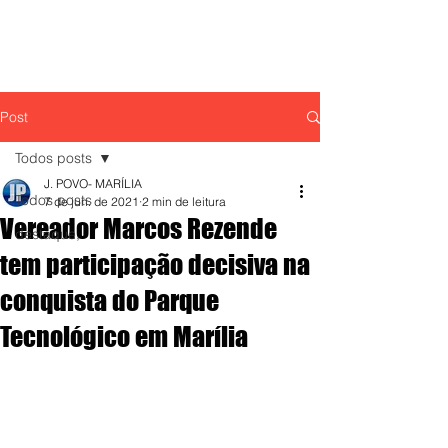
Post
Todos posts
J. POVO- MARÍLIA
Todos posts
7 de jun. de 2021
2 min de leitura
Vereador Marcos Rezende
destaque,
tem participação decisiva na
conquista do Parque
Tecnológico em Marília