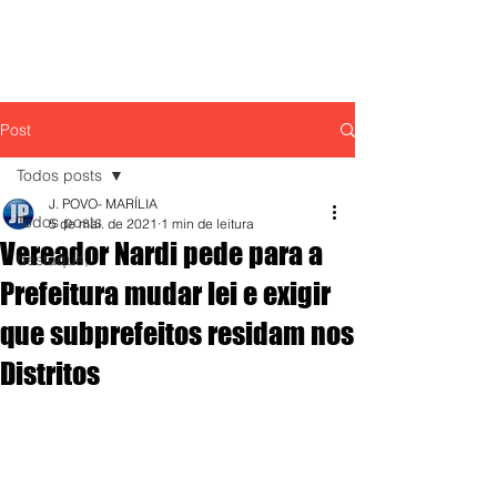
Post
Todos posts
J. POVO- MARÍLIA
Todos posts
5 de mai. de 2021
1 min de leitura
Vereador Nardi pede para a
destaque,
Prefeitura mudar lei e exigir
que subprefeitos residam nos
Distritos