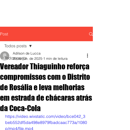
Post
Todos posts
Adilson de Lucca
Todos posts
29 de jun. de 2025
1 min de leitura
Vereador Thiaguinho reforça
destaque,
compromissos com o Distrito
de Rosália e leva melhorias
em estrada de chácaras atrás
da Coca-Cola
https://video.wixstatic.com/video/bce042_3
beb552df5da498e8979fbadcaac773a/1080
p/mp4/file.mp4